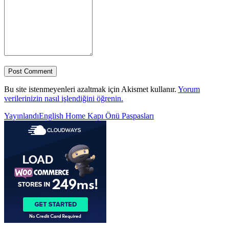
Bu site istenmeyenleri azaltmak için Akismet kullanır.
Yorum
verilerinizin nasıl işlendiğini öğrenin.
Yazı
Yayınlandı
English Home Kapı Önü Paspasları
gezinmesi