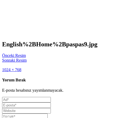
English%2BHome%2Bpaspas9.jpg
Önceki Resim
Sonraki Resim
Full
1024 × 768
size
Yorum Bırak
E-posta hesabınız yayımlanmayacak.