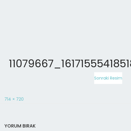
11079667_1617155541851
Sonraki Resim
714 × 720
YORUM BIRAK