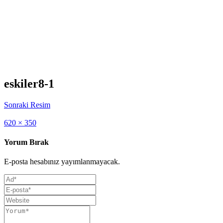
eskiler8-1
Sonraki Resim
Full
620 × 350
size
Yorum Bırak
E-posta hesabınız yayımlanmayacak.