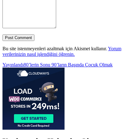
Bu site istenmeyenleri azaltmak için Akismet kullanır.
Yorum
verilerinizin nasıl işlendiğini öğrenin.
Yazı
Yayınlandı
80’lerin Sonu 90’ların Başında Çocuk Olmak
gezinmesi