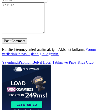
Bu site istenmeyenleri azaltmak için Akismet kullanır.
Yorum
verilerinizin nasıl işlendiğini öğrenin.
Yazı
Yayınlandı
Papillon Belvil Hotel Tatilim ve Papy Kids Club
gezinmesi