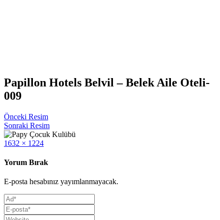
Papillon Hotels Belvil – Belek Aile Oteli-
009
Önceki Resim
Sonraki Resim
Full
1632 × 1224
size
Yorum Bırak
E-posta hesabınız yayımlanmayacak.