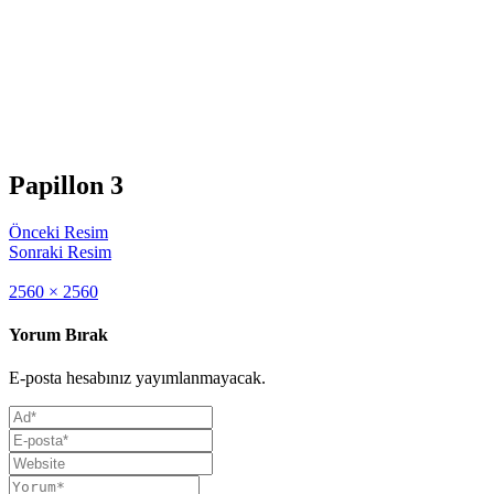
Papillon 3
Önceki Resim
Sonraki Resim
Full
2560 × 2560
size
Yorum Bırak
E-posta hesabınız yayımlanmayacak.