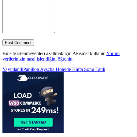
Bu site istenmeyenleri azaltmak için Akismet kullanır.
Yorum
verilerinizin nasıl işlendiğini öğrenin.
Yazı
Yayınlandı
Papillon Ayscha Hotelde Hafta Sonu Tatili
gezinmesi