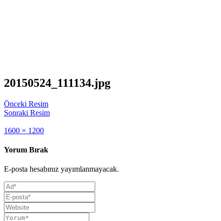
20150524_111134.jpg
Önceki Resim
Sonraki Resim
Full
1600 × 1200
size
Yorum Bırak
E-posta hesabınız yayımlanmayacak.