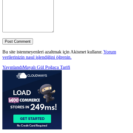
Bu site istenmeyenleri azaltmak için Akismet kullanır.
Yorum
verilerinizin nasıl işlendiğini öğrenin.
Yazı
Yayınlandı
Mayalı Gül Poğaça Tarifi
gezinmesi