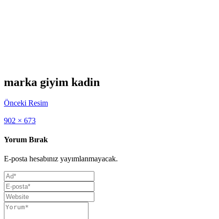
marka giyim kadin
Önceki Resim
Full
902 × 673
size
Yorum Bırak
E-posta hesabınız yayımlanmayacak.