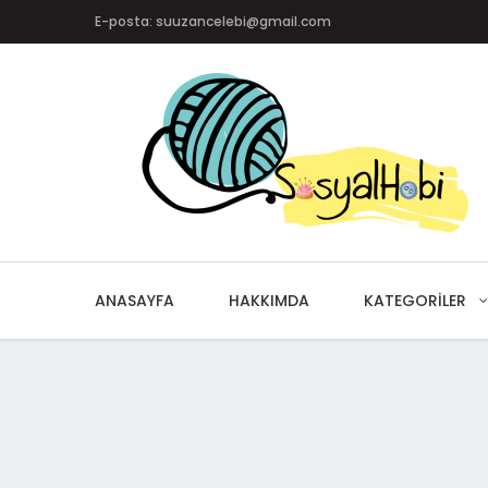
E-posta: suuzancelebi@gmail.com
ANASAYFA
HAKKIMDA
KATEGORILER