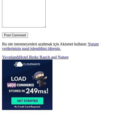
Bu site istenmeyenleri azaltmak için Akismet kullanır.
Yorum
verilerinizin nasıl işlendiğini öğrenin.
Yazı
Yayınlandı
Hotel Berke Ranch and Nature
gezinmesi