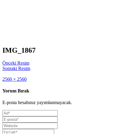
IMG_1867
Önceki Resim
Sonraki Resim
Full
2560 × 2560
size
Yorum Bırak
E-posta hesabınız yayımlanmayacak.