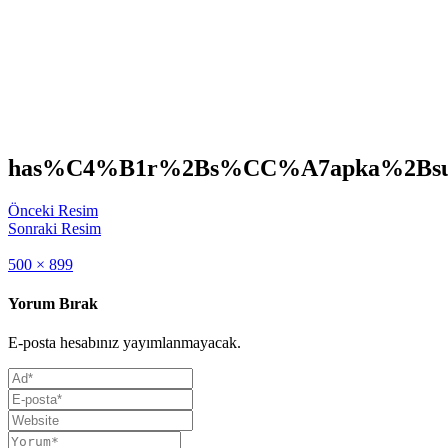
has%C4%B1r%2Bs%CC%A7apka%2Bsu
Önceki Resim
Sonraki Resim
Full
500 × 899
size
Yorum Bırak
E-posta hesabınız yayımlanmayacak.