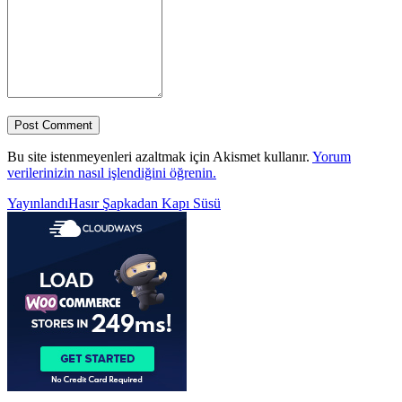
Bu site istenmeyenleri azaltmak için Akismet kullanır.
Yorum
verilerinizin nasıl işlendiğini öğrenin.
Yazı
Yayınlandı
Hasır Şapkadan Kapı Süsü
gezinmesi