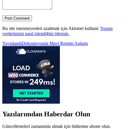
Bu site istenmeyenleri azaltmak için Akismet kullanır.
Yorum
verilerinizin nasıl işlendiğini öğrenin.
Yazı
Yayınlandı
Dekorasyonda Mavi Rengin Anlamı
gezinmesi
Yazılarımdan Haberdar Olun
Güncellemeleri zamanında almak için bültenine abone olun.