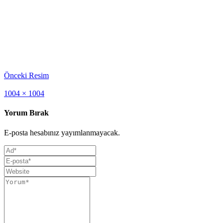
Önceki Resim
Full
1004 × 1004
size
Yorum Bırak
E-posta hesabınız yayımlanmayacak.