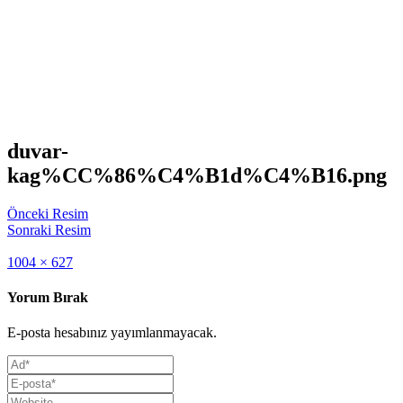
duvar-
kag%CC%86%C4%B1d%C4%B16.png
Önceki Resim
Sonraki Resim
Full
1004 × 627
size
Yorum Bırak
E-posta hesabınız yayımlanmayacak.