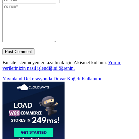
Bu site istenmeyenleri azaltmak için Akismet kullanır.
Yorum
verilerinizin nasıl işlendiğini öğrenin.
Yazı
Yayınlandı
Dekorasyonda Duvar Kağıdı Kullanımı
gezinmesi