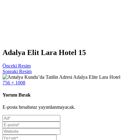
Adalya Elit Lara Hotel 15
Önceki Resim
Sonraki Resim
Full
756 × 1008
size
Yorum Bırak
E-posta hesabınız yayımlanmayacak.