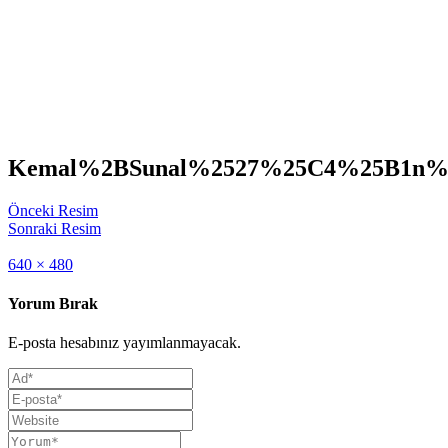
Kemal%2BSunal%2527%25C4%25B1n%
Önceki Resim
Sonraki Resim
Full
640 × 480
size
Yorum Bırak
E-posta hesabınız yayımlanmayacak.