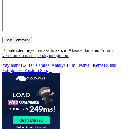
Bu site istenmeyenleri azaltmak için Akismet kullanır.
Yorum
verilerinizin nasıl işlendiğini öğrenin.
Yazı
Yayınlandı
52. Uluslararası Antalya Film Festivali Kemal Sunal
Fotoğraf ve Kostüm Sergisi
gezinmesi