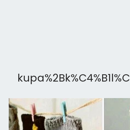
kupa%2Bk%C4%B1l%C