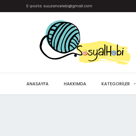
E-posta: suuzancelebi@gmail.com
ANASAYFA
HAKKIMDA
KATEGORILER