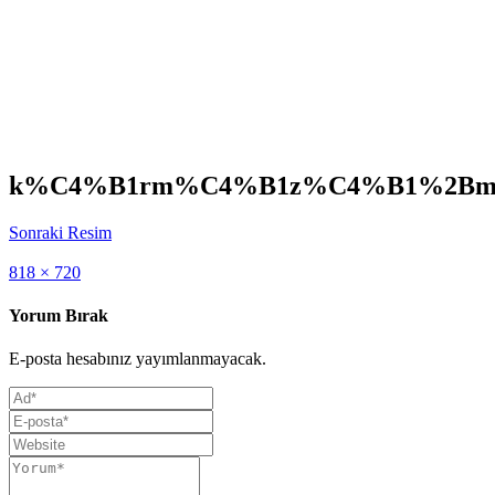
k%C4%B1rm%C4%B1z%C4%B1%2Bmer
Sonraki Resim
Full
818 × 720
size
Yorum Bırak
E-posta hesabınız yayımlanmayacak.