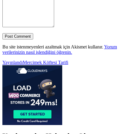
Bu site istenmeyenleri azaltmak için Akismet kullanır.
Yorum
verilerinizin nasıl işlendiğini öğrenin.
Yazı
Yayınlandı
Mercimek Köftesi Tarifi
gezinmesi