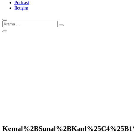
Podcast
İletişim
Arama
için:
Kemal%2BSunal%2BKanl%25C4%25B1