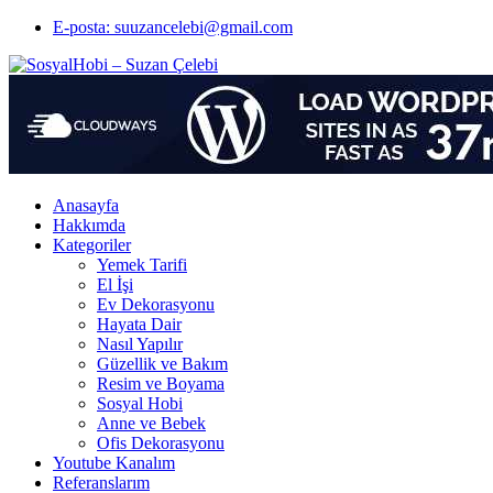
E-posta: suuzancelebi@gmail.com
Anasayfa
Hakkımda
Kategoriler
Yemek Tarifi
El İşi
Ev Dekorasyonu
Hayata Dair
Nasıl Yapılır
Güzellik ve Bakım
Resim ve Boyama
Sosyal Hobi
Anne ve Bebek
Ofis Dekorasyonu
Youtube Kanalım
Referanslarım