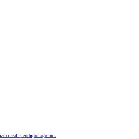
zin nasıl işlendiğini öğrenin.