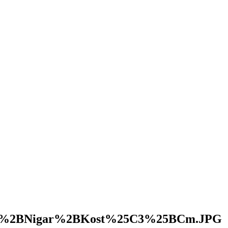
%2BNigar%2BKost%25C3%25BCm.JPG